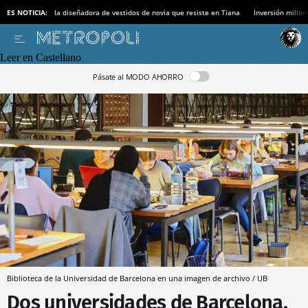
ES NOTICIA:
la diseñadora de vestidos de novia que resiste en Tiana
Inversión millon
Leer en Castellano
Pásate al MODO AHORRO
Biblioteca de la Universidad de Barcelona en una imagen de archivo / UB
Dos universidades de Barcelona,