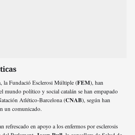
ticas
FEM
a, la Fundació Esclerosi Múltiple (
), han
del mundo político y social catalán se han empapado
CNAB
 Natación Atlético-Barcelona (
), según han
en un comunicado.
an refrescado en apoyo a los enfermos por esclerosis
Josep Rull
e del Parlament,
, la consellera de Salud de