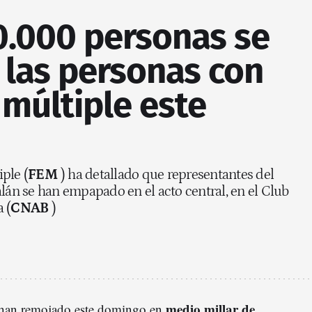
0.000 personas se
 las personas con
 múltiple este
ple (
FEM
) ha detallado que representantes del
alán se han empapado en el acto central, en el Club
 (
CNAB
)
medio millar de
han remojado este domingo en