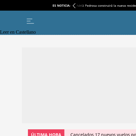
ES NOTICIA:
Adrià Pedrosa construirá la nueva reside
Leer en Castellano
ÚLTIMA HORA
Cancelados 17 nuevos vuelos po