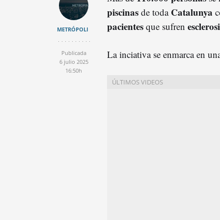
piscinas
Catalunya
de toda
c
pacientes
escleros
que sufren
METRÓPOLI
La inciativa se enmarca en un
Publicada
6 julio 2025
16:50h