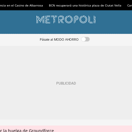
ncia en el Casino de Albarrosa
BCN recuperará una histórica plaza de Ciutat Vella
Can
Pásate al MODO AHORRO
r la huelga de Groundforce