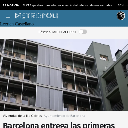
ES NOTICIA:
El CTB quiebra marcado por el escándalo de los abusos sexuales
BCN inv
Leer en Castellano
Pásate al MODO AHORRO
Viviendas de la Illa Glòries
Ayuntamiento de Barcelona
Barcelona entrega las primeras