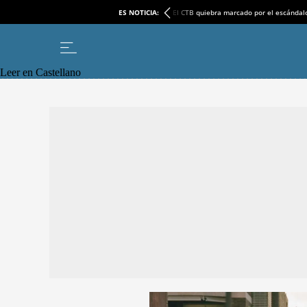
ES NOTICIA:
El CTB quiebra marcado por el escándal
Leer en Castellano