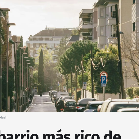
lash
 barrio más rico de