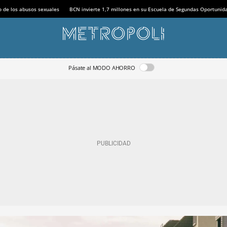
o de los abusos sexuales
BCN invierte 1,7 millones en su Escuela de Segundas Oportunid
Pásate al MODO AHORRO