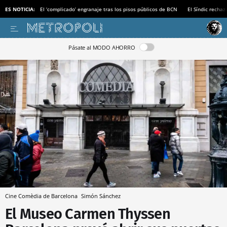
ES NOTICIA:
El ‘complicado’ engranaje tras los pisos públicos de BCN
El Síndic recha
Pásate al MODO AHORRO
Cine Comèdia de Barcelona
Simón Sánchez
El Museo Carmen Thyssen