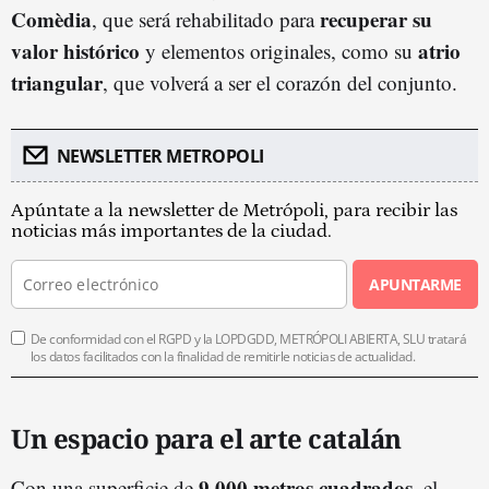
Comèdia
recuperar su
, que será rehabilitado para
valor histórico
atrio
y elementos originales, como su
triangular
, que volverá a ser el corazón del conjunto.
NEWSLETTER METROPOLI
Apúntate a la newsletter de Metrópoli, para recibir las
noticias más importantes de la ciudad.
APUNTARME
De conformidad con el RGPD y la LOPDGDD, METRÓPOLI ABIERTA, SLU tratará
los datos facilitados con la finalidad de remitirle noticias de actualidad.
Un espacio para el arte catalán
9.000 metros cuadrados
Con una superficie de
, el