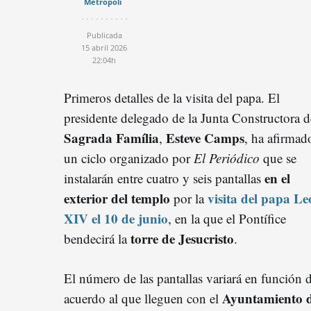
Metrópoli
Publicada
15 abril 2026
22:04h
Primeros detalles de la visita del papa. El
presidente delegado de la Junta Constructora d
Sagrada Família
E
steve
Camps
,
, ha afirmad
un ciclo organizado por
El Periódico
que se
en el
instalarán entre cuatro y seis pantallas
exterior del templo
visita del papa Le
por la
XIV el 10 de junio
, en la que el Pontífice
torre de Jesucristo
bendecirá la
.
El número de las pantallas variará en función d
Ayuntamiento d
acuerdo al que lleguen con el