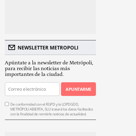
NEWSLETTER METROPOLI
Apúntate a la newsletter de Metrópoli,
para recibir las noticias más
importantes de la ciudad.
APUNTARME
De conformidad con el RGPD y la LOPDGDD,
METRÓPOLI ABIERTA, SLU tratará los datos facilitados
con la finalidad de remitirle noticias de actualidad.