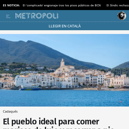
ES NOTICIA:
El ‘complicado’ engranaje tras los pisos públicos de BCN
El Síndic recha
LLEGIR EN CATALÀ
Pásate al MODO AHORRO
Cadaqués
El pueblo ideal para comer