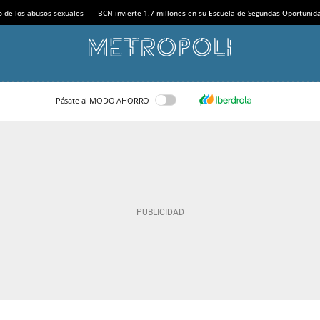
o de los abusos sexuales
BCN invierte 1,7 millones en su Escuela de Segundas Oportunid
Pásate al MODO AHORRO