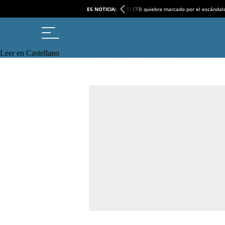
ES NOTICIA:
El CTB quiebra marcado por el escándal
Leer en Castellano