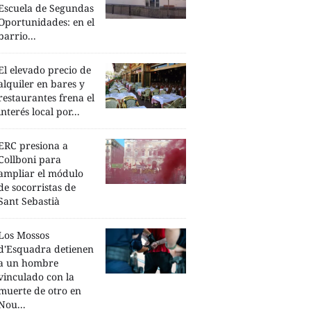
Escuela de Segundas
Oportunidades: en el
barrio...
El elevado precio de
alquiler en bares y
restaurantes frena el
interés local por...
ERC presiona a
Collboni para
ampliar el módulo
de socorristas de
Sant Sebastià
Los Mossos
d'Esquadra detienen
a un hombre
vinculado con la
muerte de otro en
Nou...