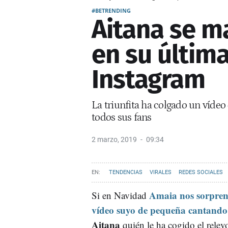
#BETRENDING
Aitana se m
en su últim
Instagram
La triunfita ha colgado un víde
todos sus fans
2 marzo, 2019
09:34
TENDENCIAS
VIRALES
REDES SOCIALES
Amaia nos sorpren
Si en Navidad
vídeo suyo de pequeña cantando
Aitana
quién le ha cogido el relev