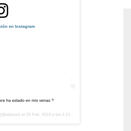
ción en Instagram
pre ha estado en mis venas ?
(@aitanax) el
25 Feb, 2019 a las 2:23 PST