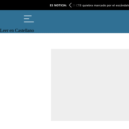
ES NOTICIA:
El CTB quiebra marcado por el escándal
Leer en Castellano