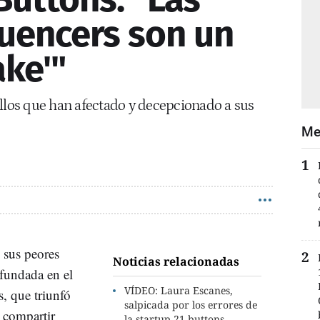
luencers son un
ake'"
allos que han afectado y decepcionado a sus
Me
 sus peores
Noticias relacionadas
fundada en el
VÍDEO: Laura Escanes,
, que triunfó
salpicada por los errores de
a compartir
la startup 21 buttons