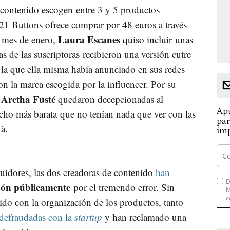
 contenido escogen entre 3 y 5 productos
21 Buttons ofrece comprar por 48 euros a través
Laura Escanes
l mes de enero,
quiso incluir unas
 de las suscriptoras recibieron una versión cutre
la que ella misma había anunciado en sus redes
n la marca escogida por la influencer. Por su
Aretha Fusté
e
quedaron decepcionadas al
Apú
ucho más barata que no tenían nada que ver con las
par
và.
imp
uidores, las dos creadoras de contenido
han
D
dón públicamente
por el tremendo error. Sin
M
c
do con la organización de los productos, tanto
 defraudadas con la
startup
y han reclamado una