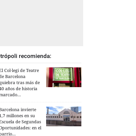
trópoli recomienda:
El Col·legi de Teatre
de Barcelona
quiebra tras más de
40 años de historia
marcado...
Barcelona invierte
1,7 millones en su
Escuela de Segundas
Oportunidades: en el
barrio...