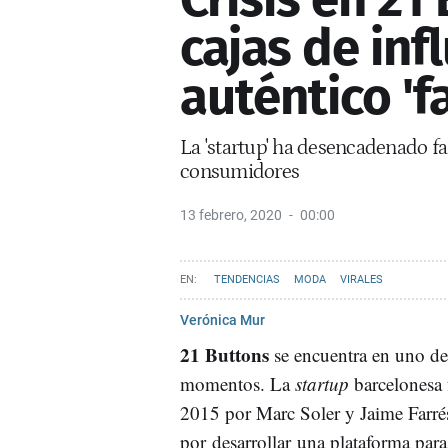
cajas de inf
auténtico 'f
La 'startup' ha desencadenado f
consumidores
13 febrero, 2020
00:00
TENDENCIAS
MODA
VIRALES
Verónica Mur
21 Buttons
se encuentra en uno de
momentos. La
startup
barcelonesa 
2015 por Marc Soler y Jaime Farrés
por desarrollar una plataforma par