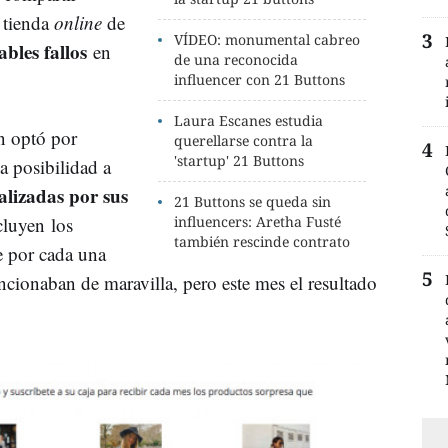
 tienda
online
de
VÍDEO: monumental cabreo
bles fallos
en
de una reconocida
influencer con 21 Buttons
Laura Escanes estudia
n optó por
querellarse contra la
'startup' 21 Buttons
a posibilidad a
alizadas por sus
21 Buttons se queda sin
ncluyen los
influencers: Aretha Fusté
también rescinde contrato
e por cada una
uncionaban de maravilla, pero este mes el resultado