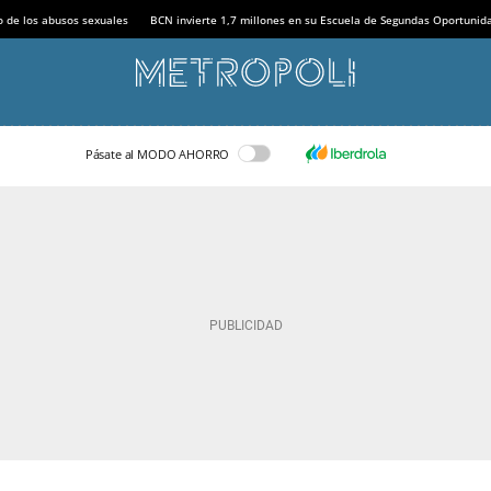
o de los abusos sexuales
BCN invierte 1,7 millones en su Escuela de Segundas Oportunid
Pásate al MODO AHORRO