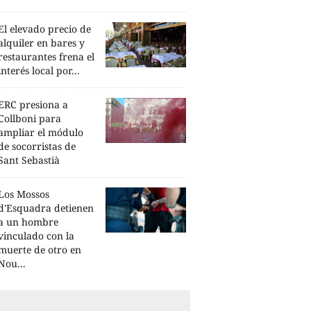
El elevado precio de
alquiler en bares y
restaurantes frena el
interés local por...
ERC presiona a
Collboni para
ampliar el módulo
de socorristas de
Sant Sebastià
Los Mossos
d'Esquadra detienen
a un hombre
vinculado con la
muerte de otro en
Nou...