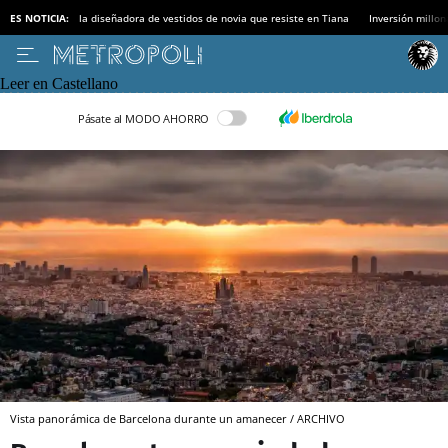
ES NOTICIA:
la diseñadora de vestidos de novia que resiste en Tiana
Inversión millon
Leer en Castellano
Pásate al MODO AHORRO
Vista panorámica de Barcelona durante un amanecer / ARCHIVO