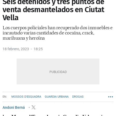
Seis detenidos y tres puntos de
venta desmantelados en Ciutat
Vella
Los cuerpos policiales han recuperado dos inmuebles e
incautado varias cantidades de cocaína, crack,
marihuana y heroína
18 febrero, 2023
18:25
MOSSOS D'ESQUADRA
GUARDIA URBANA
DROGAS
SANT PERE, SANTA CATERINA I LA RIBERA
Andoni Berná