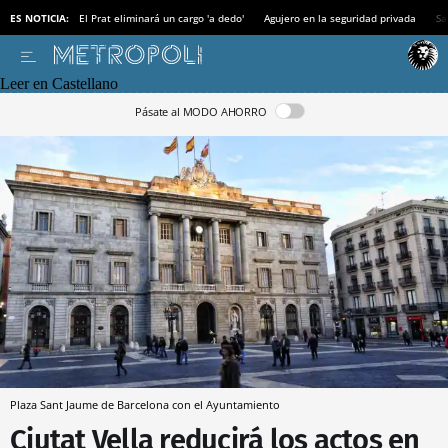
ES NOTICIA:
El Prat eliminará un cargo 'a dedo'
Agujero en la seguridad privada
Sa
Leer en Castellano
Pásate al MODO AHORRO
Plaza Sant Jaume de Barcelona con el Ayuntamiento
Ciutat Vella reducirá los actos en