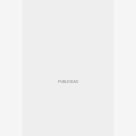
DIAGONAL MAR I EL FRONT MARÍTIM DEL BESÒS I EL MARESME
EL POBLENOU
ALQUILER VIVIENDA
VIVIENDAS