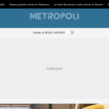
paña
Nuevo pulmón verde en Poblenou
La Gran Barcelona cede solares al Govern
Pásate al MODO AHORRO