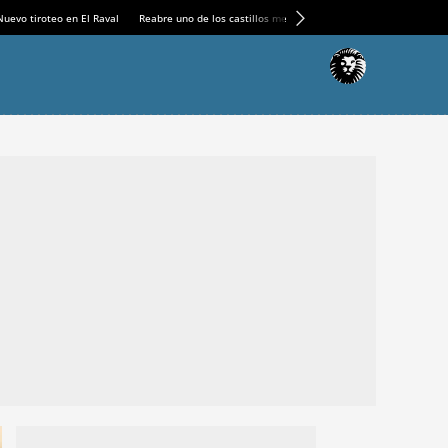
Nuevo tiroteo en El Raval
Reabre uno de los castillos medievales más espectaculares