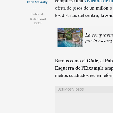
vivienda de l
comprarse una
Carla Stavraky
oferta de pisos de un millón o
centro
zon
los distritos del
, la
Publicada
13 abril 2025
23:30h
La compravent
por la escasez
Gòtic
Pob
Barrios como el
, el
Esquerra de l'Eixample
acap
metros cuadrados recién refo