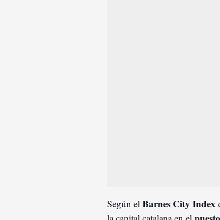
Barnes City Index
Según el
d
puesto
la capital catalana en el