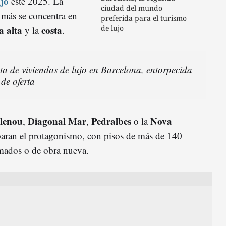
ujo
este 2025. La
ciudad del mundo
 más se concentra en
preferida para el turismo
a alta
costa
de lujo
y la
.
a de viviendas de lujo en Barcelona, entorpecida
 de oferta
lenou
Diagonal Mar
Pedralbes
Nova
,
,
o la
aran el protagonismo, con pisos de más de 140
rmados o de obra nueva.