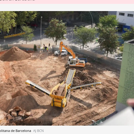
olitana de Barcelona
AJ BCN