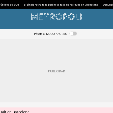
 públicos de BCN
El Síndic rechaza la polémica tasa de residuos en Viladecans
Denunci
Pásate al MODO AHORRO
Dalt en Barcelona