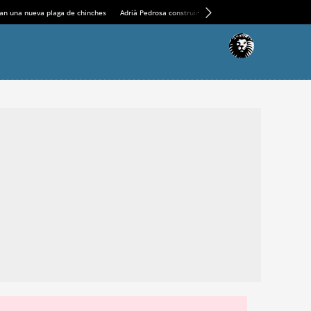
an una nueva plaga de chinches
Adrià Pedrosa construirá la nueva residencia en el Casin