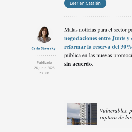
Leer en Catalán
Malas noticias para el sector 
negociaciones entre Junts y
reformar la reserva del 30%
Carla Stavraky
pública en las nuevas promoc
sin acuerdo
.
Publicada
26 junio 2025
23:30h
Vulnerables, p
ruptura de la