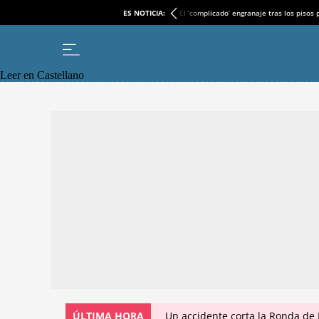
ES NOTICIA:
El ‘complicado’ engranaje tras los pisos
Leer en Castellano
ÚLTIMA HORA
Un accidente corta la Ronda de 