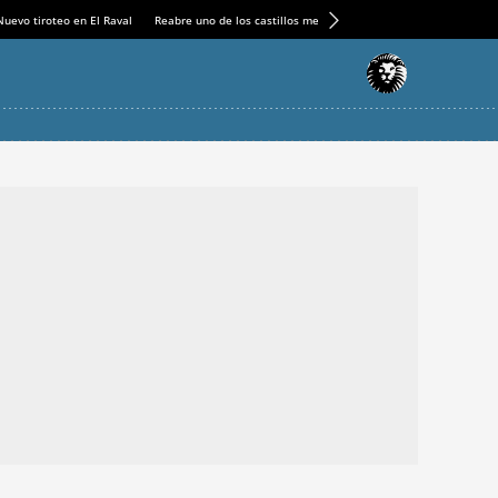
Nuevo tiroteo en El Raval
Reabre uno de los castillos medievales más espectaculares