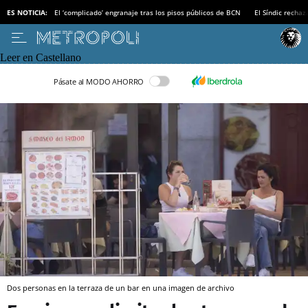
ES NOTICIA:
El ‘complicado’ engranaje tras los pisos públicos de BCN
El Síndic recha
Leer en Castellano
Pásate al MODO AHORRO
Dos personas en la terraza de un bar en una imagen de archivo