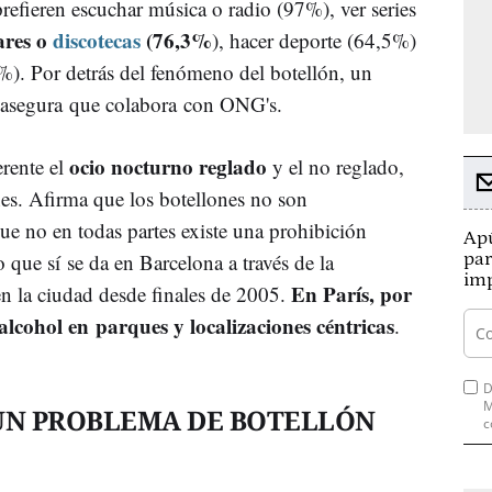
refieren escuchar música o radio (97%), ver series
ares o
discotecas
(76,3%
), hacer deporte (64,5%)
,5%). Por detrás del fenómeno del botellón, un
s asegura que colabora con ONG's.
ocio nocturno reglado
rente el
y el no reglado,
nes. Afirma que los botellones no son
ue no en todas partes existe una prohibición
Apú
o que sí se da en Barcelona a través de la
par
imp
En París, por
en la ciudad desde finales de 2005.
alcohol en parques y localizaciones céntricas
.
D
M
, UN PROBLEMA DE BOTELLÓN
c