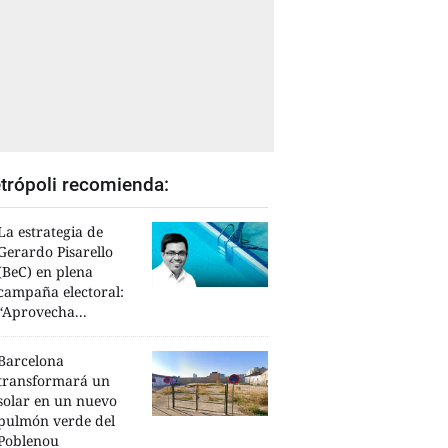
trópoli recomienda:
La estrategia de
Gerardo Pisarello
(BeC) en plena
campaña electoral:
“Aprovecha...
Barcelona
transformará un
solar en un nuevo
pulmón verde del
Poblenou