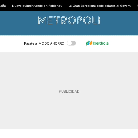
paña
Nuevo pulmón verde en Poblenou
La Gran Barcelona cede solares al Govern
Pásate al MODO AHORRO