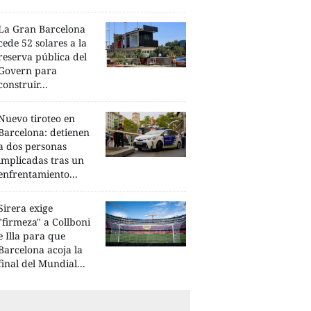
La Gran Barcelona
cede 52 solares a la
reserva pública del
Govern para
construir...
Nuevo tiroteo en
Barcelona: detienen
a dos personas
implicadas tras un
enfrentamiento...
Sirera exige
"firmeza" a Collboni
e Illa para que
Barcelona acoja la
final del Mundial...