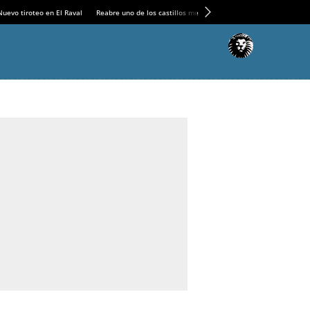
Nuevo tiroteo en El Raval
Reabre uno de los castillos medievales más espectaculares