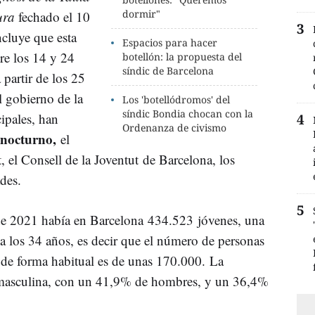
dormir"
gura
fechado el 10
ncluye que esta
Espacios para hacer
tre los 14 y 24
botellón: la propuesta del
síndic de Barcelona
partir de los 25
l gobierno de la
Los 'botellódromos' del
síndic Bondia chocan con la
ipales, han
Ordenanza de civismo
 nocturno,
el
at, el Consell de la Joventut de Barcelona, los
des.
 de 2021 había en Barcelona 434.523 jóvenes, una
 a los 34 años, es decir que el número de personas
 de forma habitual es de unas 170.000. La
e masculina, con un 41,9% de hombres, y un 36,4%