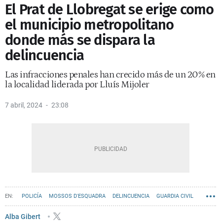
El Prat de Llobregat se erige como
el municipio metropolitano
donde más se dispara la
delincuencia
Las infracciones penales han crecido más de un 20% en
la localidad liderada por Lluís Mijoler
7 abril, 2024
23:08
POLICÍA
MOSSOS D'ESQUADRA
DELINCUENCIA
GUARDIA CIVIL
DROGAS
CONSUMO DROGAS
ROBOS
CRIMEN
Alba Gibert