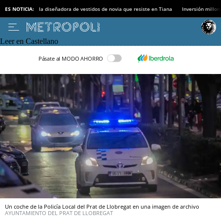
ES NOTICIA:
la diseñadora de vestidos de novia que resiste en Tiana
Inversión millon
Leer en Castellano
Pásate al MODO AHORRO
Un coche de la Policía Local del Prat de Llobregat en una imagen de archivo
AYUNTAMIENTO DEL PRAT DE LLOBREGAT