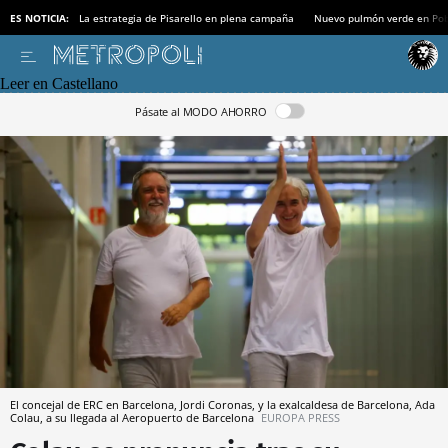
ES NOTICIA:
La estrategia de Pisarello en plena campaña
Nuevo pulmón verde en Po
Leer en Castellano
Pásate al MODO AHORRO
El concejal de ERC en Barcelona, Jordi Coronas, y la exalcaldesa de Barcelona, Ada
Colau, a su llegada al Aeropuerto de Barcelona
EUROPA PRESS