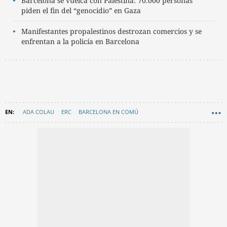
Barcelona se vuelca con Palestina: 70.000 personas
piden el fin del “genocidio” en Gaza
Manifestantes propalestinos destrozan comercios y se
enfrentan a la policía en Barcelona
ADA COLAU
ERC
BARCELONA EN COMÚ
AYUNTAMIENTO DE BARCELONA
EN CATALÀ