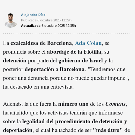
Alejandro Díaz
Publicada
6 octubre 2025
12:29h
Actualizada
6 octubre 2025
12:35h
exalcaldesa de Barcelona
Ada Colau
La
,
, se
abordaje de la Flotilla
pronuncia sobre el
, su
detención
gobierno de Israel
por parte del
y la
deportación
Barcelona
posterior
a
. "Tendremos que
poner una denuncia porque no puede quedar impune",
ha destacado en una entrevista.
número uno
Comuns
Además, la que fuera la
de los
,
ha añadido que los activistas tendrán que informarse
legalidad del procedimiento de detención y
sobre la
deportación
"más duro"
, el cual ha tachado de ser
de