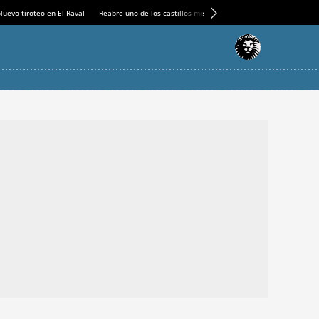
Nuevo tiroteo en El Raval
Reabre uno de los castillos medievales más espectaculares