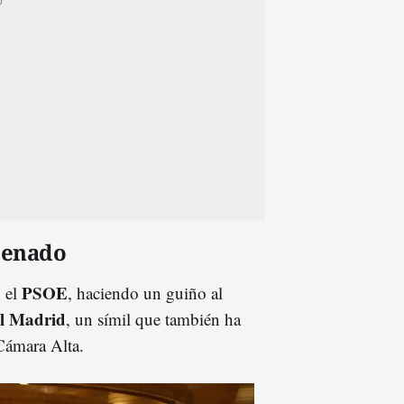
 Senado
PSOE
o el
, haciendo un guiño al
al Madrid
, un símil que también ha
 Cámara Alta.