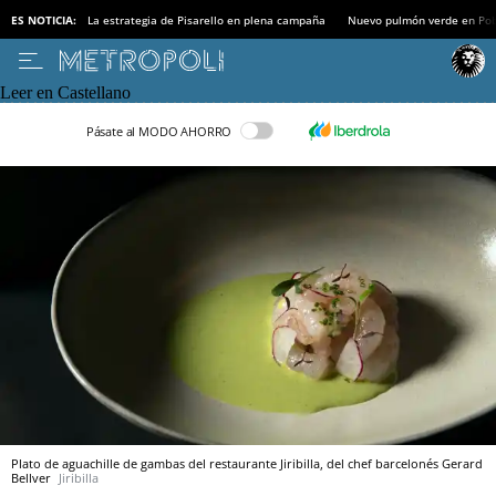
ES NOTICIA:
La estrategia de Pisarello en plena campaña
Nuevo pulmón verde en Po
Leer en Castellano
Pásate al MODO AHORRO
Plato de aguachille de gambas del restaurante Jiribilla, del chef barcelonés Gerard
Bellver
Jiribilla