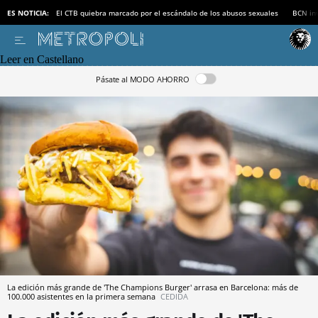
ES NOTICIA:
El CTB quiebra marcado por el escándalo de los abusos sexuales
BCN inv
Leer en Castellano
Pásate al MODO AHORRO
La edición más grande de 'The Champions Burger' arrasa en Barcelona: más de
100.000 asistentes en la primera semana
CEDIDA