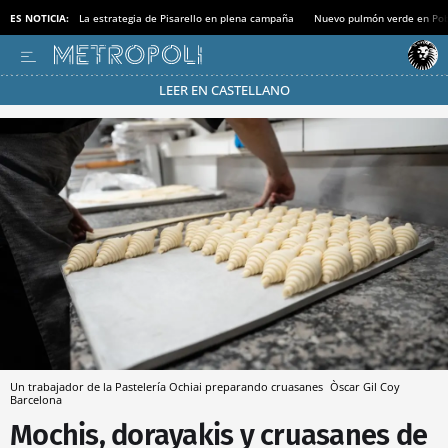
ES NOTICIA:
La estrategia de Pisarello en plena campaña
Nuevo pulmón verde en Po
LEER EN CASTELLANO
Pásate al MODO AHORRO
Un trabajador de la Pastelería Ochiai preparando cruasanes
Òscar Gil Coy
Barcelona
Mochis, dorayakis y cruasanes de