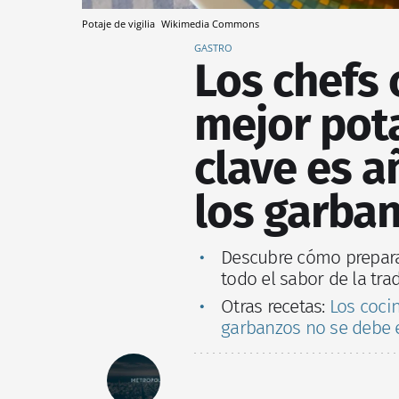
Potaje de vigilia
Wikimedia Commons
GASTRO
Los chefs 
mejor potaj
clave es a
los garban
Descubre cómo preparar
todo el sabor de la tr
Otras recetas:
Los coci
garbanzos no se debe 