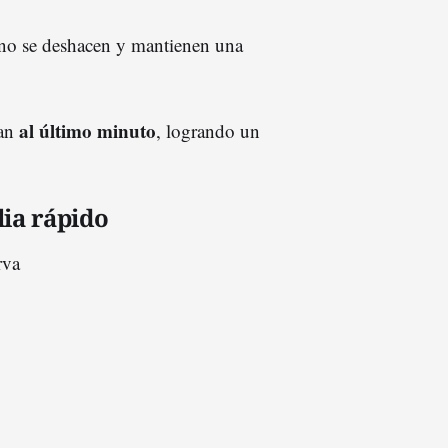
s no se deshacen y mantienen una
al último minuto
an
, logrando un
lia rápido
rva