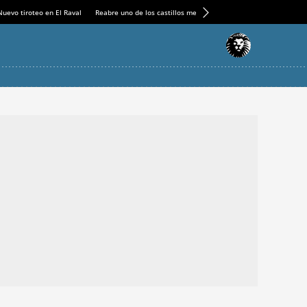
Nuevo tiroteo en El Raval
Reabre uno de los castillos medievales más espectaculares