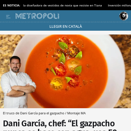
ES NOTICIA:
la diseñadora de vestidos de novia que resiste en Tiana
Inversión millon
LLEGIR EN CATALÀ
Pásate al MODO AHORRO
El truco de Dani García para el gazpacho / Montaje MA
Dani García, chef: “El gazpacho