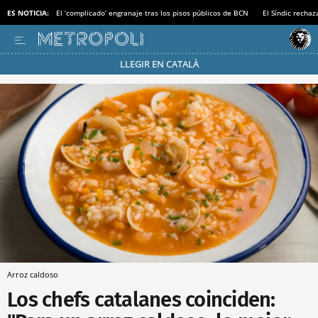
ES NOTICIA:
El ‘complicado’ engranaje tras los pisos públicos de BCN
El Síndic recha
LLEGIR EN CATALÀ
Pásate al MODO AHORRO
Arroz caldoso
Los chefs catalanes coinciden: