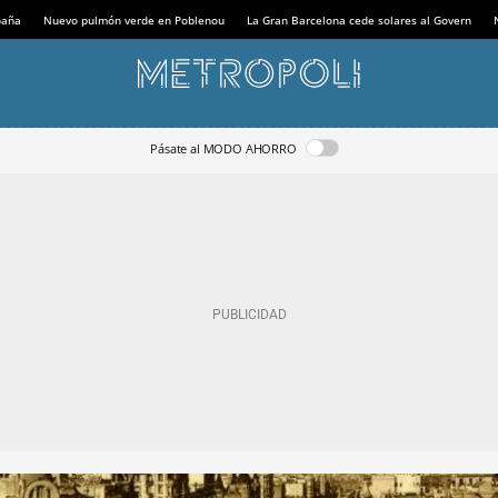
paña
Nuevo pulmón verde en Poblenou
La Gran Barcelona cede solares al Govern
Pásate al MODO AHORRO