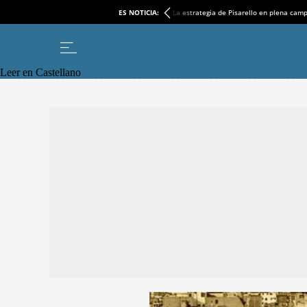
ES NOTICIA:
La estrategia de Pisarello en plena cam
Leer en Castellano