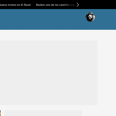
Nuevo tiroteo en El Raval
Reabre uno de los castillos medievales más espectaculares