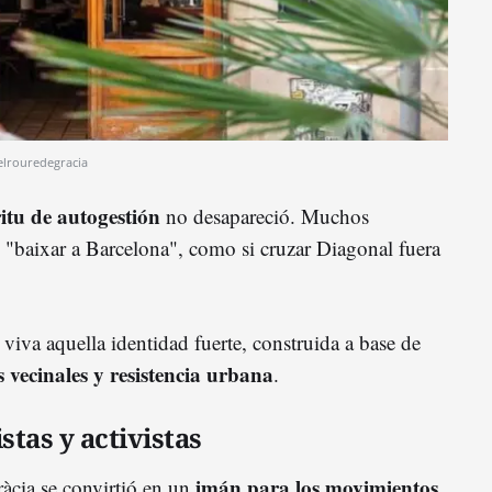
lrouredegracia
ritu de autogestión
no desapareció. Muchos
 "baixar a Barcelona", como si cruzar Diagonal fuera
viva aquella identidad fuerte, construida a base de
s vecinales y resistencia urbana
.
stas y activistas
imán para los movimientos
ràcia se convirtió en un