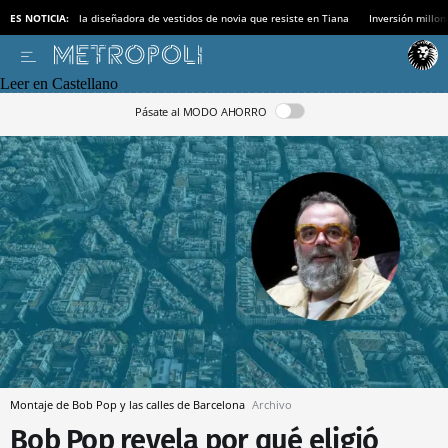
ES NOTICIA:
la diseñadora de vestidos de novia que resiste en Tiana
Inversión millon
Leer en Castellano
Pásate al MODO AHORRO
Montaje de Bob Pop y las calles de Barcelona
Archivo
Bob Pop revela por qué eligió