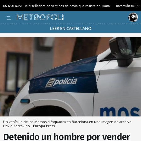
ES NOTICIA:
la diseñadora de vestidos de novia que resiste en Tiana
Inversión millon
LEER EN CASTELLANO
Pásate al MODO AHORRO
Un vehículo de los Mossos d’Esquadra en Barcelona en una imagen de archivo
David Zorrakino - Europa Press
Detenido un hombre por vender