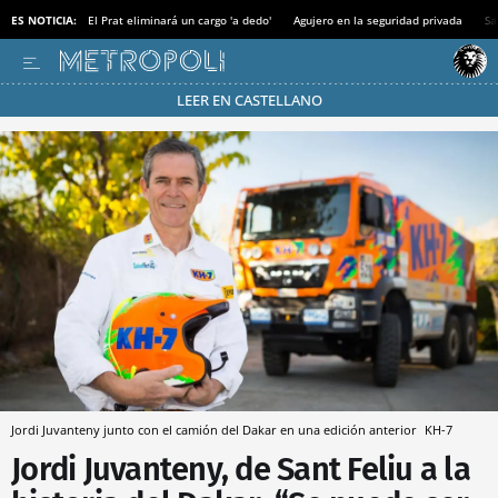
ES NOTICIA:
El Prat eliminará un cargo 'a dedo'
Agujero en la seguridad privada
Sa
LEER EN CASTELLANO
Pásate al MODO AHORRO
Jordi Juvanteny junto con el camión del Dakar en una edición anterior
KH-7
Jordi Juvanteny, de Sant Feliu a la