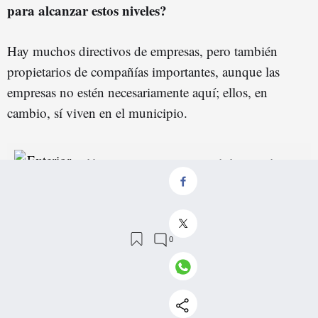
para alcanzar estos niveles
?
Hay muchos directivos de empresas, pero también
propietarios de compañías importantes, aunque las
empresas no estén necesariamente aquí; ellos, en
cambio, sí viven en el municipio.
El histórico restaurante Torre de l’Hereu de Sant
Just se transforma en un complejo de viviendas
de alto standing
¿Es conveniente implementar la figura del alcalde
metropolitano que desarrolle políticas comunes?
Es una apuesta que debe hacerse de forma gradual,