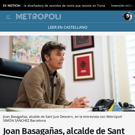
ES NOTICIA:
la diseñadora de vestidos de novia que resiste en Tiana
Inversión millon
LEER EN CASTELLANO
Pásate al MODO AHORRO
Joan Basagañas, alcalde de Sant Just Desvern, en la entrevista con Metrópoli
SIMÓN SÁNCHEZ
Barcelona
Joan Basagañas, alcalde de Sant