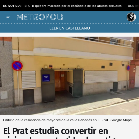
ES NOTICIA:
El CTB quiebra marcado por el escándalo de los abusos sexuales
BCN inv
LEER EN CASTELLANO
Pásate al MODO AHORRO
Edificio de la residencia de mayores de la calle Penedès en El Prat
Google Maps
El Prat estudia convertir en