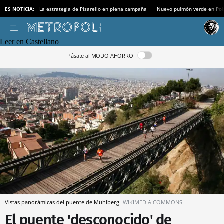
ES NOTICIA:
La estrategia de Pisarello en plena campaña
Nuevo pulmón verde en Po
Leer en Castellano
Pásate al MODO AHORRO
Vistas panorámicas del puente de Mühlberg
WIKIMEDIA COMMONS
El puente 'desconocido' de