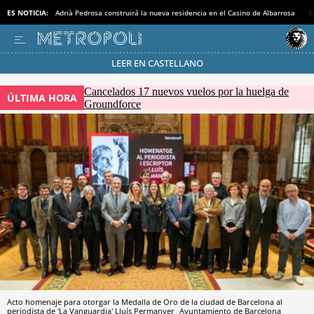
ES NOTICIA:
Adrià Pedrosa construirá la nueva residencia en el Casino de Albarrosa
B
LEER EN CASTELLANO
Pásate al MODO AHORRO
Cancelados 17 nuevos vuelos por la huelga de
ÚLTIMA HORA
Groundforce
Acto homenaje para otorgar la Medalla de Oro de la ciudad de Barcelona al
periodista de 'La Vanguardia' Lluís Permanyer
Ayuntamiento de Barcelona