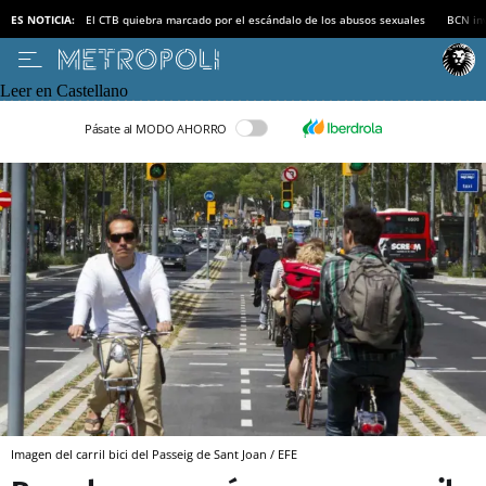
ES NOTICIA:
El CTB quiebra marcado por el escándalo de los abusos sexuales
BCN inv
Leer en Castellano
Pásate al MODO AHORRO
Imagen del carril bici del Passeig de Sant Joan / EFE