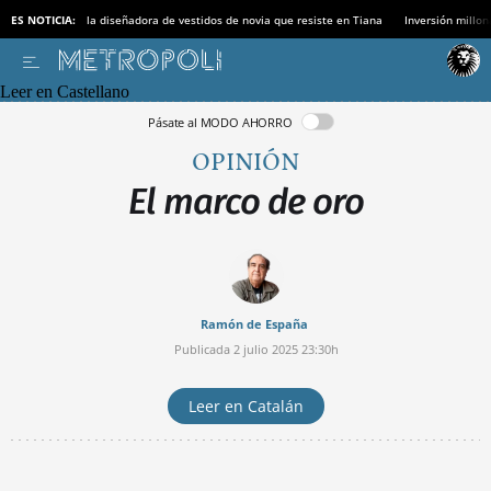
ES NOTICIA:
la diseñadora de vestidos de novia que resiste en Tiana
Inversión millon
Leer en Castellano
Pásate al MODO AHORRO
OPINIÓN
El marco de oro
Ramón de España
Publicada
2 julio 2025
23:30h
Leer en Catalán