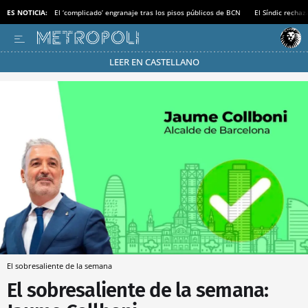
ES NOTICIA:
El ‘complicado’ engranaje tras los pisos públicos de BCN
El Síndic recha
LEER EN CASTELLANO
Pásate al MODO AHORRO
El sobresaliente de la semana
El sobresaliente de la semana: