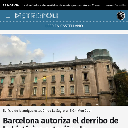
ES NOTICIA:
la diseñadora de vestidos de novia que resiste en Tiana
Inversión millon
LEER EN CASTELLANO
Pásate al MODO AHORRO
Edificio de la antigua estación de La Sagrera
E.G - Metrópoli
Barcelona autoriza el derribo de