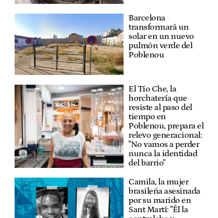
Barcelona
transformará un
solar en un nuevo
pulmón verde del
Poblenou
El Tío Che, la
horchatería que
resiste al paso del
tiempo en
Poblenou, prepara el
relevo generacional:
"No vamos a perder
nunca la identidad
del barrio"
Camila, la mujer
brasileña asesinada
por su marido en
Sant Martí: "Él la