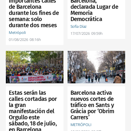
importantes calles
Barcelona,
de Barcelona
declarada Lugar de
durante los fines de
Memoria
semana: solo
Democrática
durante dos meses
Sofía Díaz
Metrópoli
17/07/2026
09:59h
01/08/2026
08:16h
Estas serán las
Barcelona activa
calles cortadas por
nuevos cortes de
la gran
tráfico en Sants y
manifestación del
Gràcia por ‘Obrim
Orgullo este
Carrers’
sábado, 18 de julio,
METRÓPOLI
en Barcelona