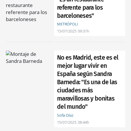
referente para los
barceloneses"
METRÓPOLI
15/07/2025
09:31h
No es Madrid, este es el
mejor lugar vivir en
España según Sandra
Barneda: "Es una de las
ciudades más
maravillosas y bonitas
del mundo"
Sofía Díaz
15/07/2025
08:44h