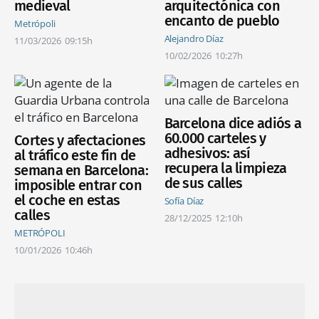
medieval
arquitectónica con
encanto de pueblo
Metrópoli
Alejandro Díaz
11/03/2026
09:15h
10/02/2026
10:27h
Barcelona dice adiós a
60.000 carteles y
Cortes y afectaciones
adhesivos: así
al tráfico este fin de
recupera la limpieza
semana en Barcelona:
de sus calles
imposible entrar con
el coche en estas
Sofía Díaz
calles
28/12/2025
12:10h
METRÓPOLI
10/01/2026
10:46h