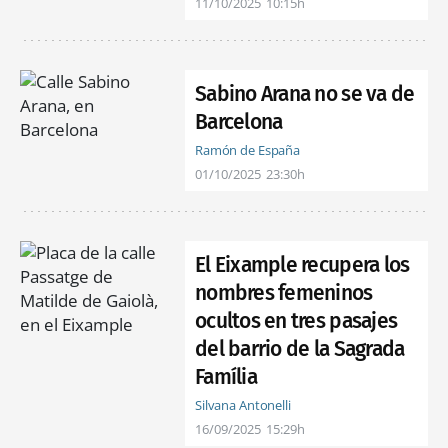
11/10/2025
10:15h
Sabino Arana no se va de
Barcelona
Ramón de España
01/10/2025
23:30h
El Eixample recupera los
nombres femeninos
ocultos en tres pasajes
del barrio de la Sagrada
Família
Silvana Antonelli
16/09/2025
15:29h