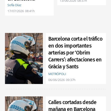
13/06/2026
08:37h
Sofía Díaz
17/07/2026
08:41h
Barcelona corta el tráfico
en dos importantes
arterias por ‘Obrim
Carrers’: afectaciones en
Gràcia y Sants
METRÓPOLI
06/06/2026
09:37h
Calles cortadas desde
mañana en Barcelona