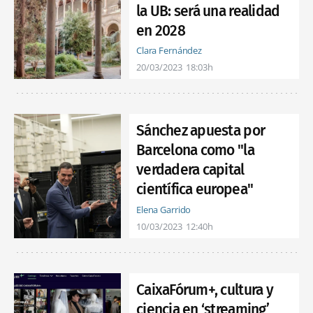
la UB: será una realidad
en 2028
Clara Fernández
20/03/2023
18:03h
Sánchez apuesta por
Barcelona como "la
verdadera capital
científica europea"
Elena Garrido
10/03/2023
12:40h
CaixaFórum+, cultura y
ciencia en ‘streaming’