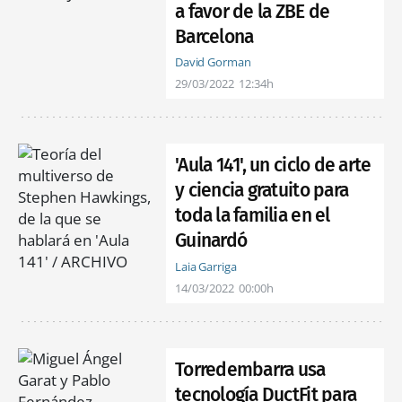
a favor de la ZBE de
Barcelona
David Gorman
29/03/2022
12:34h
'Aula 141', un ciclo de arte
y ciencia gratuito para
toda la familia en el
Guinardó
Laia Garriga
14/03/2022
00:00h
Torredembarra usa
tecnología DuctFit para