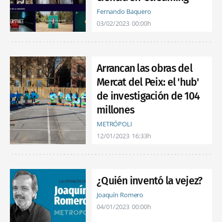
Fernando Baquero
03/02/2023
00:00h
Arrancan las obras del
Mercat del Peix: el 'hub'
de investigación de 104
millones
METRÓPOLI
12/01/2023
16:33h
¿Quién inventó la vejez?
Joaquín Romero
04/01/2023
00:00h