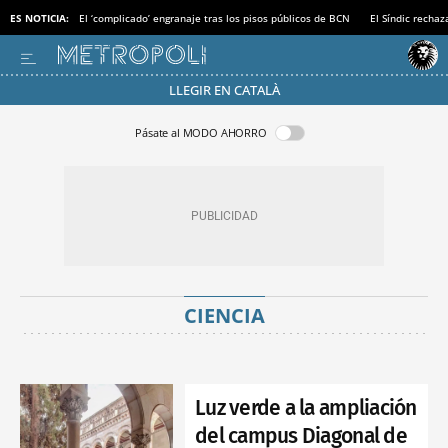
ES NOTICIA:
El ‘complicado’ engranaje tras los pisos públicos de BCN
El Síndic recha
LLEGIR EN CATALÀ
Pásate al MODO AHORRO
CIENCIA
Luz verde a la ampliación
del campus Diagonal de