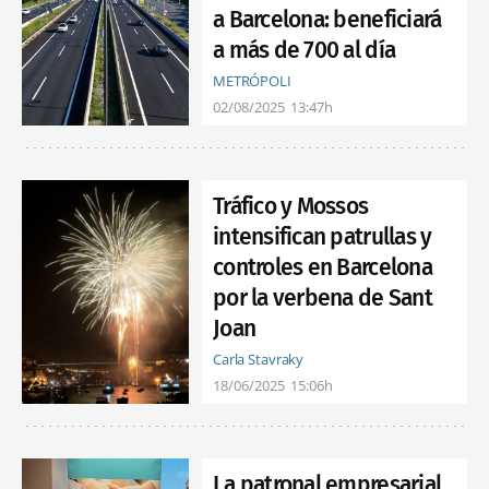
a Barcelona: beneficiará
a más de 700 al día
METRÓPOLI
02/08/2025
13:47h
Tráfico y Mossos
intensifican patrullas y
controles en Barcelona
por la verbena de Sant
Joan
Carla Stavraky
18/06/2025
15:06h
La patronal empresarial