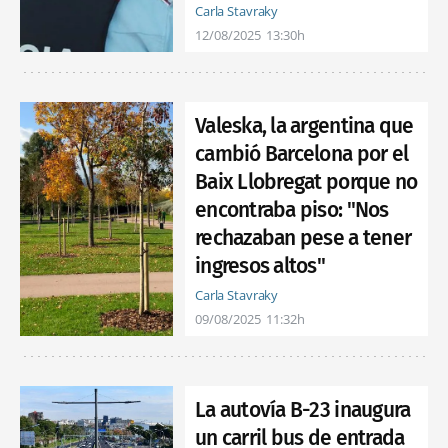
Carla Stavraky
12/08/2025
13:30h
Valeska, la argentina que
cambió Barcelona por el
Baix Llobregat porque no
encontraba piso: "Nos
rechazaban pese a tener
ingresos altos"
Carla Stavraky
09/08/2025
11:32h
La autovía B-23 inaugura
un carril bus de entrada