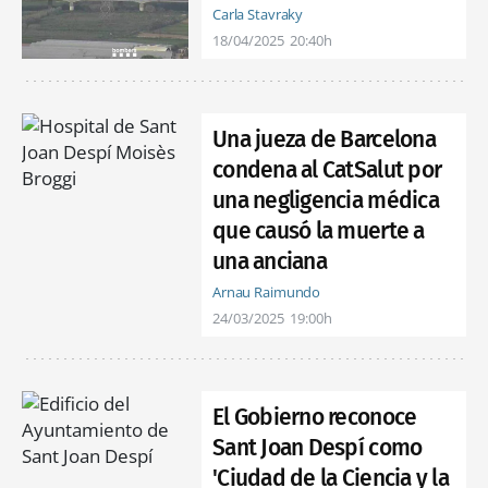
Carla Stavraky
18/04/2025
20:40h
Una jueza de Barcelona
condena al CatSalut por
una negligencia médica
que causó la muerte a
una anciana
Arnau Raimundo
24/03/2025
19:00h
El Gobierno reconoce
Sant Joan Despí como
'Ciudad de la Ciencia y la