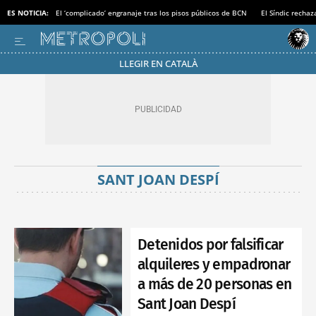
ES NOTICIA:
El ‘complicado’ engranaje tras los pisos públicos de BCN
El Síndic recha
LLEGIR EN CATALÀ
SANT JOAN DESPÍ
Detenidos por falsificar
alquileres y empadronar
a más de 20 personas en
Sant Joan Despí