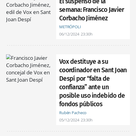
El suspenso de la
semana: Francisco Javier
Corbacho Jiménez
METRÓPOLI
06/12/2024
23:30h
Vox destituye a su
coordinador en Sant Joan
Despí por “falta de
confianza” ante un
posible uso indebido de
fondos públicos
Rubén Pacheco
05/12/2024
23:30h