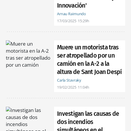
Innovación'
Arnau Raimundo
17/03/2025
15:29h
Muere un motorista tras
ser atropellado por un
camión en la A-2 a la
altura de Sant Joan Despí
Carla Stavraky
19/02/2025
11:04h
Investigan las causas de
dos incendios
simultáneos en el