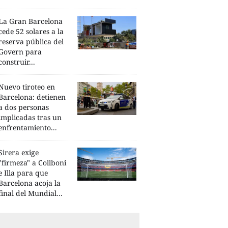
La Gran Barcelona
cede 52 solares a la
reserva pública del
Govern para
construir...
Nuevo tiroteo en
Barcelona: detienen
a dos personas
implicadas tras un
enfrentamiento...
Sirera exige
"firmeza" a Collboni
e Illa para que
Barcelona acoja la
final del Mundial...