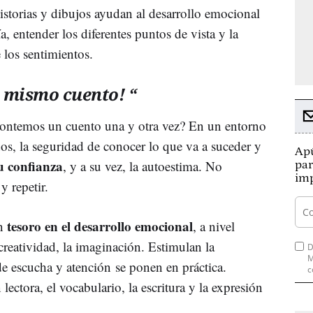
historias y dibujos ayudan al desarrollo emocional
 entender los diferentes puntos de vista y la
los sentimientos.
l mismo cuento! “
 contemos un cuento una y otra vez? En un entorno
s, la seguridad de conocer lo que va a suceder y
Apú
u confianza
, y a su vez, la autoestima. No
par
imp
 y repetir.
tesoro en el desarrollo emocional
un
, a nivel
 creatividad, la imaginación. Estimulan la
D
M
de escucha y atención se ponen en práctica.
c
ctora, el vocabulario, la escritura y la expresión