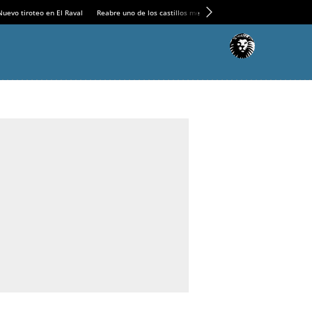
Nuevo tiroteo en El Raval
Reabre uno de los castillos medievales más espectaculares