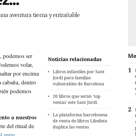
na aventura tierna y entrañable
, podemos ser
Me
Noticias relacionadas
 Podemos volar,
Libros infantiles por Sant
saltar por encima
Jordi para familias
a cabaña, dentro
vulnerables de Barcelona
ambién podemos
20 libros que serán 'top
ventas' este Sant Jordi
La plataforma barcelonesa
nto a nuestros
de venta de libros Libelista
te del ritual de
duplica las ventas
l entre