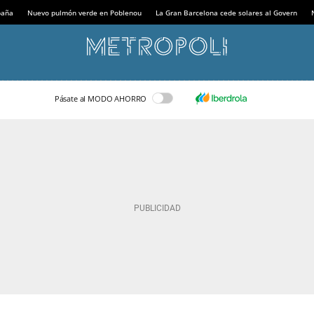
paña
Nuevo pulmón verde en Poblenou
La Gran Barcelona cede solares al Govern
Pásate al MODO AHORRO