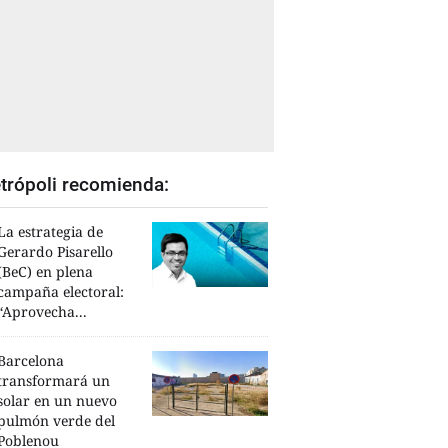
trópoli recomienda:
La estrategia de
Gerardo Pisarello
(BeC) en plena
campaña electoral:
“Aprovecha...
Barcelona
transformará un
solar en un nuevo
pulmón verde del
Poblenou