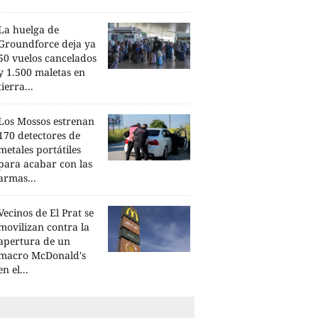
La huelga de
Groundforce deja ya
50 vuelos cancelados
y 1.500 maletas en
tierra...
Los Mossos estrenan
170 detectores de
metales portátiles
para acabar con las
armas...
Vecinos de El Prat se
movilizan contra la
apertura de un
macro McDonald's
en el...