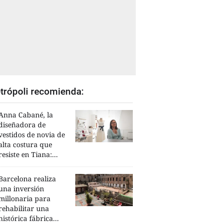
trópoli recomienda:
Anna Cabané, la
diseñadora de
vestidos de novia de
alta costura que
resiste en Tiana:...
Barcelona realiza
una inversión
millonaria para
rehabilitar una
histórica fábrica...