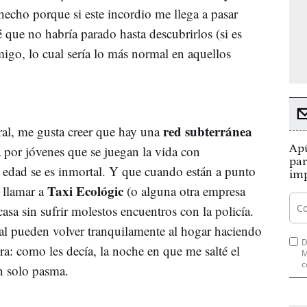
hecho porque si este incordio me llega a pasar
que no habría parado hasta descubrirlos (si es
go, lo cual sería lo más normal en aquellos
red subterránea
ral, me gusta creer que hay una
Apú
 por jóvenes que se juegan la vida con
par
 edad se es inmortal. Y que cuando están a punto
imp
Taxi Ecológic
n llamar a
(o alguna otra empresa
asa sin sufrir molestos encuentros con la policía.
l pueden volver tranquilamente al hogar haciendo
D
abra: como les decía, la noche en que me salté el
M
c
n solo pasma.