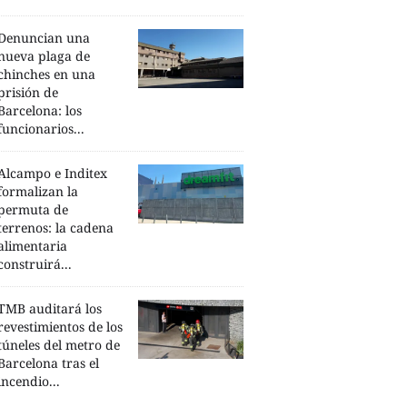
Denuncian una
nueva plaga de
chinches en una
prisión de
Barcelona: los
funcionarios...
Alcampo e Inditex
formalizan la
permuta de
terrenos: la cadena
alimentaria
construirá...
TMB auditará los
revestimientos de los
túneles del metro de
Barcelona tras el
incendio...