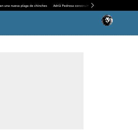
an una nueva plaga de chinches
Adrià Pedrosa construirá la nueva residencia en el Casin