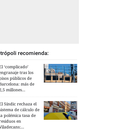
trópoli recomienda:
El ‘complicado’
engranaje tras los
pisos públicos de
Barcelona: más de
2,5 millones...
El Síndic rechaza el
sistema de cálculo de
la polémica tasa de
residuos en
Viladecans:...