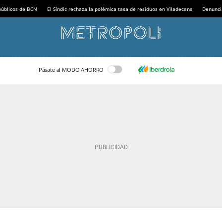
 públicos de BCN
El Síndic rechaza la polémica tasa de residuos en Viladecans
Denunci
Pásate al MODO AHORRO