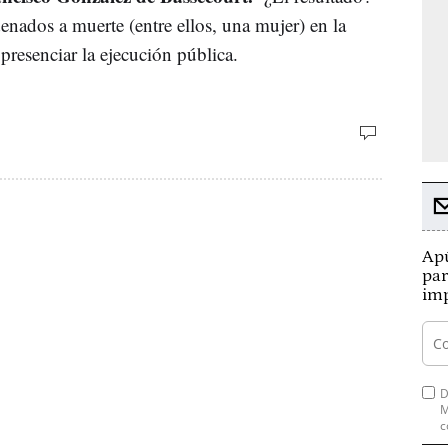
nados a muerte (entre ellos, una mujer) en la
presenciar la ejecución pública.
Apú
par
imp
D
M
c