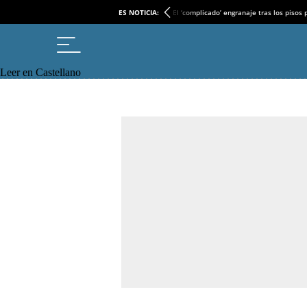
ES NOTICIA:
El ‘complicado’ engranaje tras los pisos
Leer en Castellano