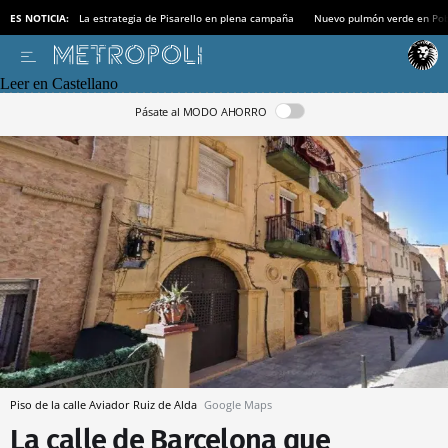
ES NOTICIA:
La estrategia de Pisarello en plena campaña
Nuevo pulmón verde en Po
Leer en Castellano
Pásate al MODO AHORRO
Piso de la calle Aviador Ruiz de Alda
Google Maps
La calle de Barcelona que