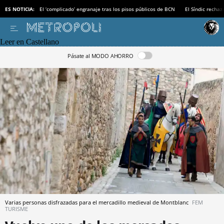
ES NOTICIA:
El ‘complicado’ engranaje tras los pisos públicos de BCN
El Síndic recha
Leer en Castellano
Pásate al MODO AHORRO
Varias personas disfrazadas para el mercadillo medieval de Montblanc
FEM
TURISME