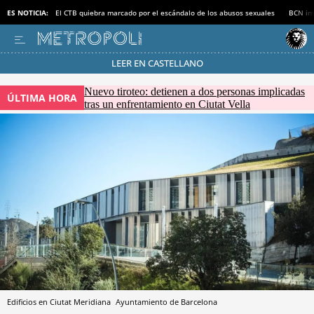
ES NOTICIA:
El CTB quiebra marcado por el escándalo de los abusos sexuales
BCN inv
LEER EN CASTELLANO
Pásate al MODO AHORRO
Nuevo tiroteo: detienen a dos personas implicadas
ÚLTIMA HORA
tras un enfrentamiento en Ciutat Vella
Edificios en Ciutat Meridiana
Ayuntamiento de Barcelona