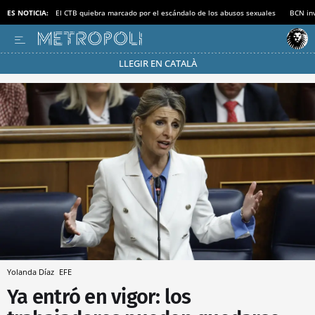
ES NOTICIA:
El CTB quiebra marcado por el escándalo de los abusos sexuales
BCN inv
LLEGIR EN CATALÀ
Pásate al MODO AHORRO
Yolanda Díaz
EFE
Ya entró en vigor: los